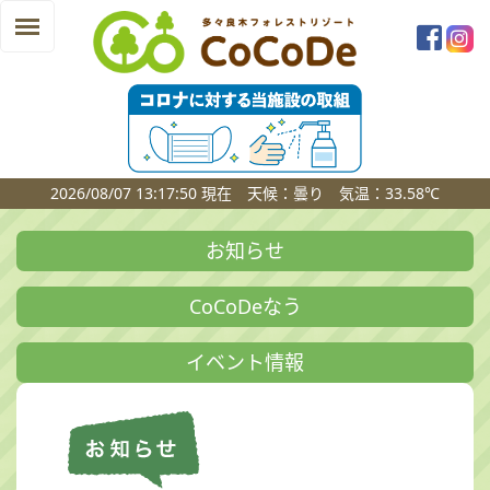
Skip
to
content
2026/08/07 13:17:50 現在 天候：曇り 気温：33.58℃
お知らせ
CoCoDeなう
イベント情報