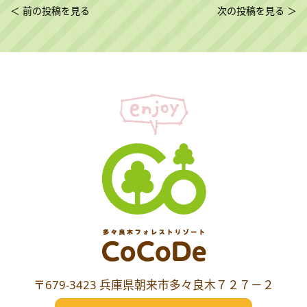
投
＜ 前の投稿を見る
次の投稿を見る ＞
稿
ナ
ビ
ゲ
ー
シ
ョ
ン
〒679-3423 兵庫県朝来市多々良木７２７－２