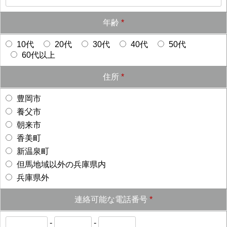
年齢
*
10代
20代
30代
40代
50代
60代以上
住所
*
豊岡市
養父市
朝来市
香美町
新温泉町
但馬地域以外の兵庫県内
兵庫県外
連絡可能な電話番号
*
-
-