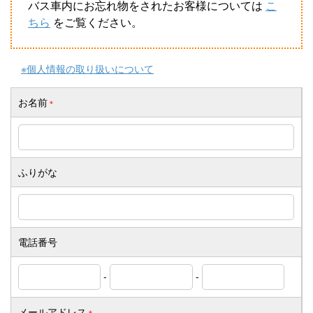
バス車内にお忘れ物をされたお客様については
こ
社長メッセージ
ちら
をご覧ください。
企業情報
※個人情報の取り扱いについて
全但バスの取り組み
お名前
＊
SDGsへの取り組み
求人情報
ふりがな
グループ会社
定住促進
電話番号
-
-
メールアドレス
＊