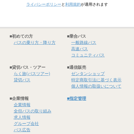
ライバシーポリシー
と
利用規約
が適用されます
■初めての方
■乗合バス
バスの乗り方・降り方
一般路線バス
高速バス
コミュニティバス
■貸切バス・ツアー
■通信販売
らく旅(バスツアー)
ゼンタンショップ
貸切バス
特定商取引法に基づく表示
個人情報の取扱いについて
■企業情報
■指定管理
企業情報
全但バスの取り組み
求人情報
グループ会社
バス広告