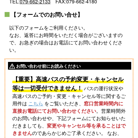
TEL:
079-662-2133
FAX:079-662-4180
らく旅
【フォームでのお問い合せ】
貸切バス
以下のフォームをご利用ください。
なお、返答にお時間をいただく場合がございますの
高速バスツアー
で、お急ぎの場合はお電話にてお問い合わせくださ
い。
ゼンタンショップ
指定管理等
お問い合わせ前にお読みください
【重要】高速バスの予約変更・キャンセル
関連サービス事業
等は一切受付できません！
バスの運行状況や
バス広告
高速バスのご予約・変更・キャンセル等に関するご
用件は
こちら
をご覧いただき、
窓口営業時間内に
直接お電話にてお問い合わせください
。営業時間外
ビジネスイン・全但
のお問い合わせや、下記フォームにてお知らせいた
だきましても、
変更やキャンセル等を承ることはで
企業情報
きません
のであらかじめご了承ください。 なお、