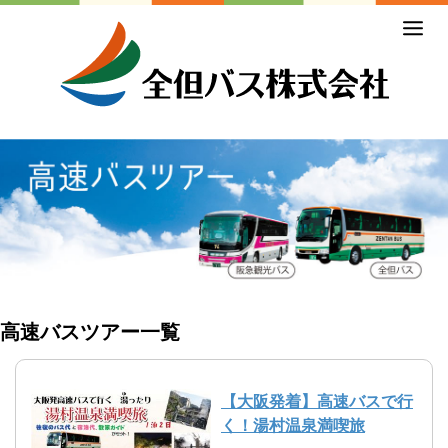
ホーム
初めての方
バスの乗り方・降り方
乗合バス（路線バス・高速バス）
一般路線バス
高速バス
コミュニティバス
高速バスツアー一覧
営業所のご案内
【大阪発着】高速バスで行
貸切バス・ツアー
く！湯村温泉満喫旅