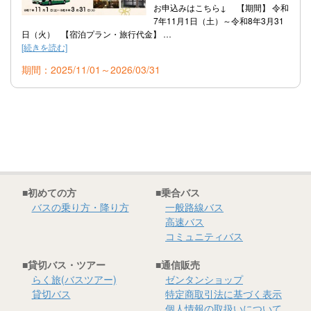
お申込みはこちら↓ 【期間】 令和
らく旅
7年11月1日（土）～令和8年3月31
日（火） 【宿泊プラン・旅行代金】 …
貸切バス
[続きを読む]
期間：2025/11/01～2026/03/31
高速バスツアー
ゼンタンショップ
指定管理等
関連サービス事業
■初めての方
■乗合バス
バスの乗り方・降り方
一般路線バス
バス広告
高速バス
コミュニティバス
ビジネスイン・全但
■貸切バス・ツアー
■通信販売
らく旅(バスツアー)
ゼンタンショップ
企業情報
貸切バス
特定商取引法に基づく表示
個人情報の取扱いについて