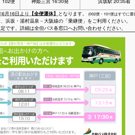
102便
神姫三宮 16:30発
浜坂駅 20:35着
3年6月16日より
【全便運休】
となります。
(002便・101便はすでに運
は、浜坂・湯村温泉－大阪線の「乗継便」をご利用ください。
定です。詳細は全但バス各窓口へお問い合わせください。