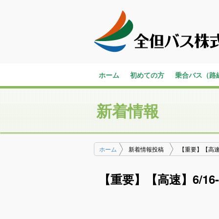
ホーム
初めての方
乗合バス（路
バスの乗り方・降り方
一般路線バス
高速バス
コミュニティ
営業所のご案
新着情報
ホーム
新着情報投稿
【重要】【高速
【重要】【高速】6/1