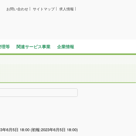
お問い合わせ
サイトマップ
求人情報
管理等
関連サービス事業
企業情報
バス広告
ビジネスイン・全但
社長メッセージ
企業情報
全但バスの取り組み
SDGsへの取り組み
求人情報
グループ会社
定住促進
3年6月5日 18:00 (初報:2023年6月5日 18:00)