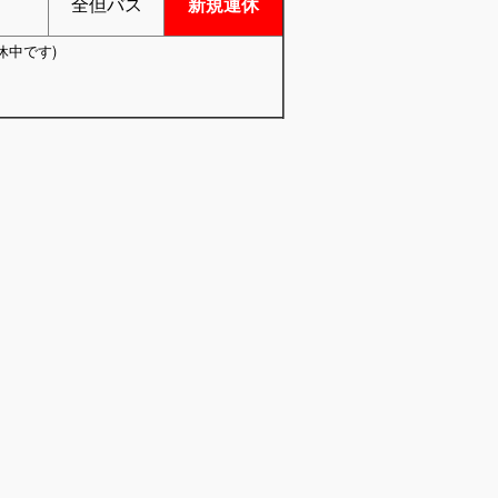
全但バス
新規運休
休中です)