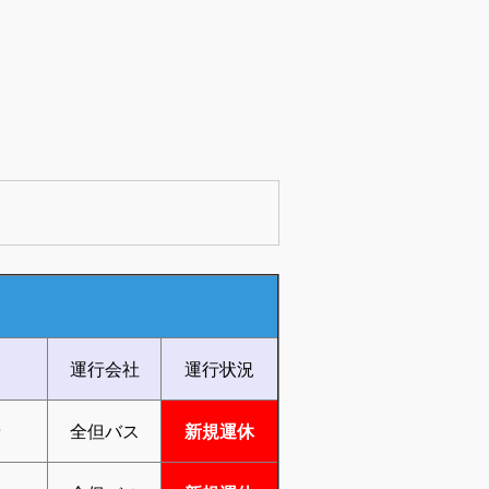
運行会社
運行状況
着
全但バス
新規運休