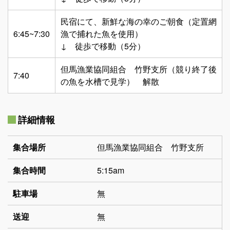
民宿にて、新鮮な海の幸のご朝食（定置網
6:45~7:30
漁で捕れた魚を使用）
↓ 徒歩で移動（5分）
但馬漁業協同組合 竹野支所（競り終了後
7:40
の魚を水槽で見学） 解散
詳細情報
集合場所
但馬漁業協同組合 竹野支所
集合時間
5:15am
駐車場
無
送迎
無