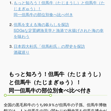
もっと知ろう！但馬牛（たじまうし）と但馬牛（た
らく旅
じまぎゅう）！
同一但馬牛の部位別食べ比べ付き
貸切バス
但馬を支える海の暮らしを探訪
高速バスツアー
SDGsな定置網漁見学と漁港で水揚げされた海の幸
を味わう
ゼンタンショップ
日本四大杜氏「但馬杜氏」の歴史を探訪
酒蔵巡り
指定管理等
関連サービス事業
もっと知ろう！但馬牛（たじまうし）
バス広告
と但馬牛（たじまぎゅう）！
同一但馬牛の部位別食べ比べ付き
ビジネスイン・全但
企業情報
全国の黒毛和牛のうち99.9％が但馬牛の子孫。但馬牛博物
館では、人と但馬牛の深い関わりや歴史等を但馬牛博士が