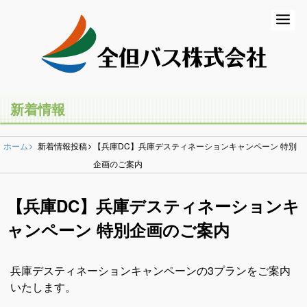
ホーム
初めての方
バスの乗り方・降り方
新着情報
乗合バス（路線バス・高速バス）
ホーム
新着情報投稿
【兵庫DC】兵庫デスティネーションキャンペーン 特別
一般路線バス
企画のご案内
高速バス
【兵庫DC】兵庫デスティネーションキ
コミュニティバス
ャンペーン 特別企画のご案内
営業所のご案内
兵庫デスティネーションキャンペーンの3プランをご案内
貸切バス・ツアー
いたします。