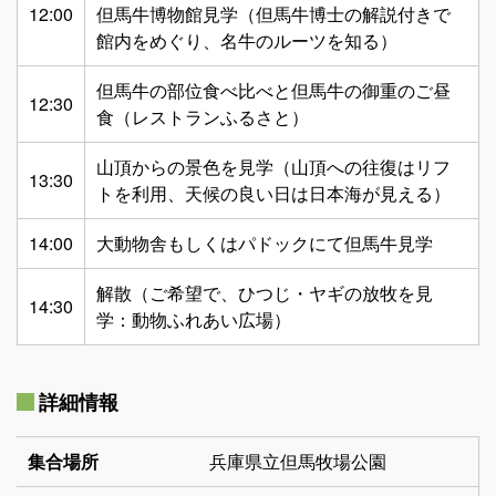
12:00
但馬牛博物館見学（但馬牛博士の解説付きで
館内をめぐり、名牛のルーツを知る）
但馬牛の部位食べ比べと但馬牛の御重のご昼
12:30
食（レストランふるさと）
山頂からの景色を見学（山頂への往復はリフ
13:30
トを利用、天候の良い日は日本海が見える）
14:00
大動物舎もしくはパドックにて但馬牛見学
解散（ご希望で、ひつじ・ヤギの放牧を見
14:30
学：動物ふれあい広場）
詳細情報
集合場所
兵庫県立但馬牧場公園