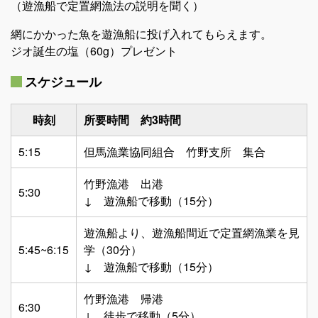
（遊漁船で定置網漁法の説明を聞く）
網にかかった魚を遊漁船に投げ入れてもらえます。
ジオ誕生の塩（60g）プレゼント
スケジュール
時刻
所要時間 約3時間
5:15
但馬漁業協同組合 竹野支所 集合
竹野漁港 出港
5:30
↓ 遊漁船で移動（15分）
遊漁船より、遊漁船間近で定置網漁業を見
5:45~6:15
学（30分）
↓ 遊漁船で移動（15分）
竹野漁港 帰港
6:30
↓ 徒歩で移動（5分）