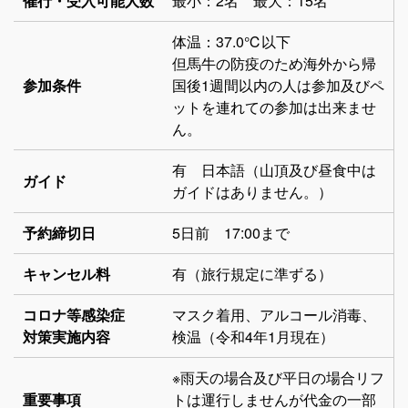
催行・受入可能人数
最小：2名 最大：15名
体温：37.0℃以下
但馬牛の防疫のため海外から帰
参加条件
国後1週間以内の人は参加及びペ
ットを連れての参加は出来ませ
ん。
有 日本語（山頂及び昼食中は
ガイド
ガイドはありません。）
予約締切日
5日前 17:00まで
キャンセル料
有（旅行規定に準ずる）
コロナ等感染症
マスク着用、アルコール消毒、
対策実施内容
検温（令和4年1月現在）
※雨天の場合及び平日の場合リフ
重要事項
トは運行しませんが代金の一部