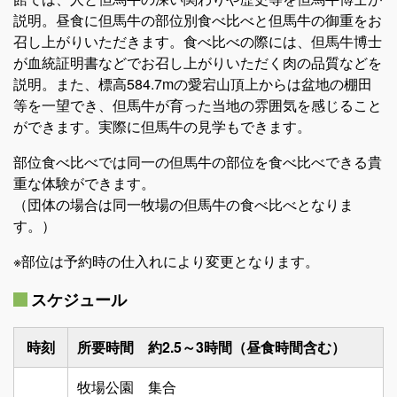
社長メッセージ
説明。昼食に但馬牛の部位別食べ比べと但馬牛の御重をお
召し上がりいただきます。食べ比べの際には、但馬牛博士
企業情報
が血統証明書などでお召し上がりいただく肉の品質などを
説明。また、標高584.7mの愛宕山頂上からは盆地の棚田
全但バスの取り組み
等を一望でき、但馬牛が育った当地の雰囲気を感じること
ができます。実際に但馬牛の見学もできます。
SDGsへの取り組み
部位食べ比べでは同一の但馬牛の部位を食べ比べできる貴
求人情報
重な体験ができます。
（団体の場合は同一牧場の但馬牛の食べ比べとなりま
す。）
グループ会社
※部位は予約時の仕入れにより変更となります。
定住促進
スケジュール
時刻
所要時間 約2.5～3時間（昼食時間含む）
牧場公園 集合