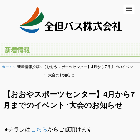
ホーム
初めての方
バスの乗り方・降り方
新着情報
乗合バス（路線バス・高速バス）
ホーム
新着情報投稿
【おおやスポーツセンター】4月から7月までのイベン
一般路線バス
ト･大会のお知らせ
高速バス
【おおやスポーツセンター】4月から7
コミュニティバス
月までのイベント･大会のお知らせ
営業所のご案内
●チラシは
こちら
からご覧頂けます。
貸切バス・ツアー