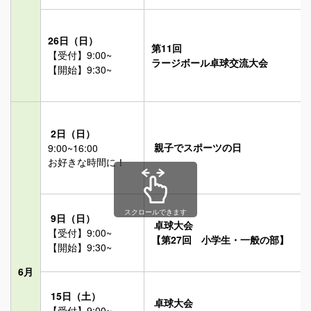
社長メッセージ
企業情報
26日（日）
第11回
【受付】9:00~
ラージボール卓球交流大会
【開始】9:30~
全但バスの取り組み
SDGsへの取り組み
2日（日）
求人情報
親子でスポーツの日
9:00~16:00
お好きな時間に！
グループ会社
定住促進
スクロールできます
9日（日）
卓球大会
【受付】9:00~
【第27回 小学生・一般の部】
【開始】9:30~
6月
15日（土）
卓球大会
【受付】9:00~