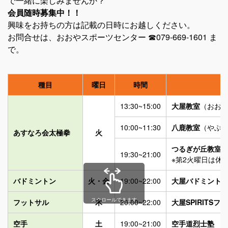
で一緒に楽しみませんか？
会員随時募集中！！
興味をお持ちの方は記載の日時にお越しください。
お問合せは、おおやスポーツセンター ☎079-669-1601 ま
で。
種目
曜日
時間
13:30~15:00
大屋教室
（おお
10:00~11:30
八鹿教室
（やぶ
あすなろ会太極拳
火
つるぎが丘教室
19:30~21:00
※第2火曜日は休
バドミントン
火・金
19:00~22:00
大屋バドミント
スクロールできます
フットサル
木
20:00~22:00
大屋SPIRITS
空手
土
19:00~21:00
空手道烈士塾