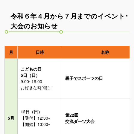
らく旅
令和６年４月から７月までのイベント･
貸切バス
大会のお知らせ
高速バスツアー
ゼンタンショップ
月
日時
名称
指定管理等
こどもの日
5日（日）
関連サービス事業
親子でスポーツの日
9:00~16:00
お好きな時間に！
バス広告
ビジネスイン・全但
12日（日）
第22回
5月
【受付】12:30~
交流ダーツ大会
企業情報
【開始】13:00~