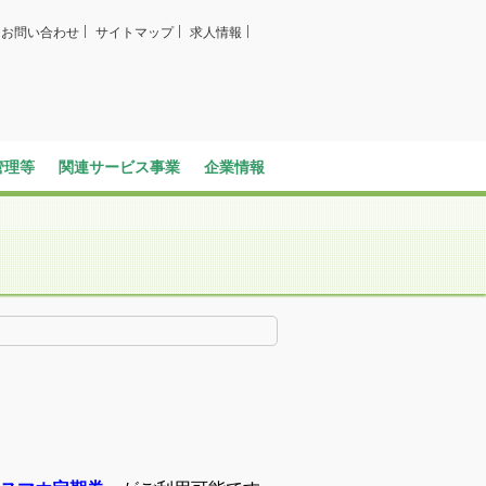
お問い合わせ
サイトマップ
求人情報
管理等
関連サービス事業
企業情報
バス広告
ビジネスイン・全但
社長メッセージ
企業情報
全但バスの取り組み
SDGsへの取り組み
求人情報
グループ会社
定住促進