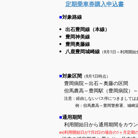
定期乗車券購入申込書
■
対象路線
出石豊岡線（本線）
豊岡神美線
豊岡奥藤線
八鹿豊岡城崎線
（9月1日～利用開始
■
対象区間
（9月1日時点）
豊岡病院～出石～奥藤の区間
但馬農高～豊岡駅（豊岡病院）～
注意：経由しないバス停につきましては
例：但馬農高～豊岡警察署、城崎温泉
■
通用期間
利用開始日から通用期間をカウン
ex)利用開始日が7月2日の場合の1ヶ月定期