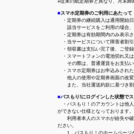
※従来の紙定期券と異なり、月末締
■
スマホ定期券のご利用にあたって
・定期券の継続購入は通用開始日
該当サービスをご利用の場合、購
・定期券は有効期間内のみ表示さ
・当サービスについて障害者割引
・領収書は支払い完了後、ご登録
・スマートフォンの電池切れ又は
その際は、普通運賃をお支払いい
・スマホ定期券はお申込みされた
他人の使用や定期券画面の改変、
また、当社運送約款に基づき割増
■
バスもり!にログインした状態で
・バスもり！のアカウントは他人
ができない仕様となっております。
利用者本人のスマホが紛失や破損
ださい。
1，バスもり！のホームページか