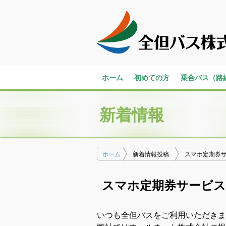
ホーム
初めての方
乗合バス（路
バスの乗り方・降り方
一般路線バス
高速バス
コミュニティ
営業所のご案
新着情報
ホーム
新着情報投稿
スマホ定期券
スマホ定期券サービ
いつも全但バスをご利用いただきま