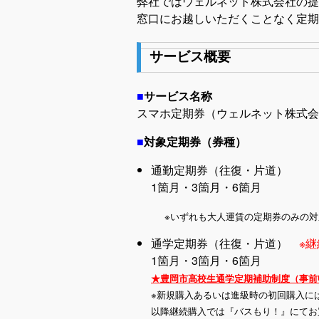
弊社ではウェルネット株式会社の提
窓口にお越しいただくことなく定期
サービス概要
■
サービス名称
スマホ定期券（ウェルネット株式会
■
対象定期券（券種）
通勤定期券（往復・片道）
1箇月・3箇月・6箇月
※いずれも大人運賃の定期券のみの対応
通学定期券（往復・片道）
※
1箇月・3箇月・6箇月
★豊岡市高校生通学定期補助制度（事前
※新規購入あるいは進級時の初回購入に
以降継続購入では『バスもり！』にてお