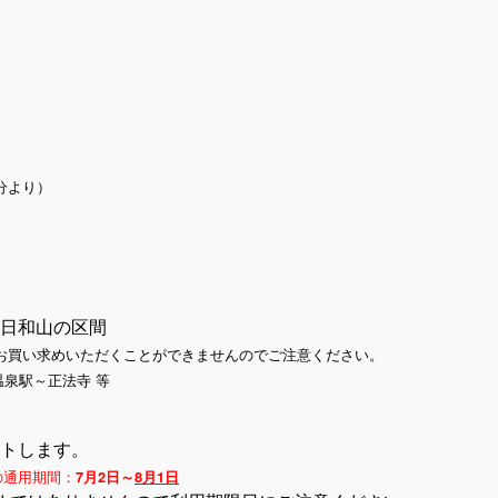
分より）
日和山の区間
お買い求めいただくことができませんのでご注意ください。
駅～正法寺 等
トします。
の通用期間：
7月2日～
8月1日