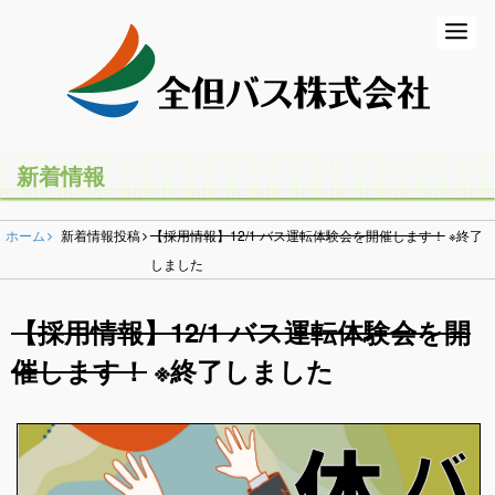
ホーム
初めての方
バスの乗り方・降り方
新着情報
乗合バス（路線バス・高速バス）
ホーム
新着情報投稿
【採用情報】12/1 バス運転体験会を開催します！
※終了
一般路線バス
しました
高速バス
【採用情報】12/1 バス運転体験会を開
コミュニティバス
催します！
※終了しました
営業所のご案内
貸切バス・ツアー