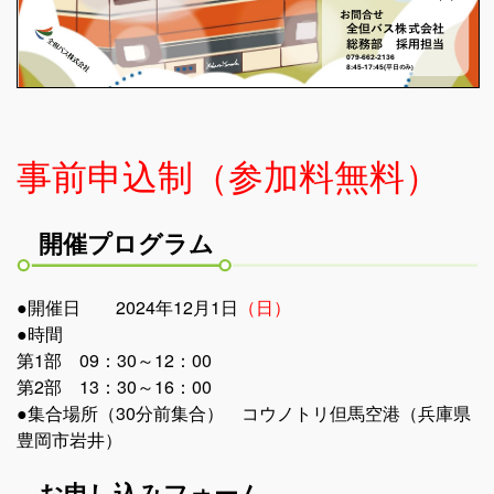
社長メッセージ
企業情報
全但バスの取り組み
事前申込制（参加料無料）
SDGsへの取り組み
求人情報
開催プログラム
グループ会社
●開催日 2024年12月1日
（日）
●時間
定住促進
第1部 09：30～12：00
第2部 13：30～16：00
●集合場所（30分前集合） コウノトリ但馬空港（兵庫県
豊岡市岩井）
お申し込みフォーム