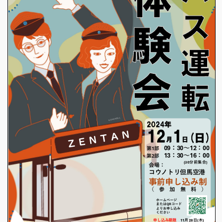
らく旅
貸切バス
高速バスツアー
ゼンタンショップ
指定管理等
関連サービス事業
バス広告
ビジネスイン・全但
企業情報