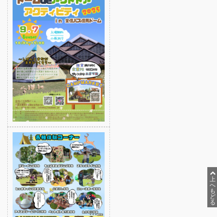
らく旅
貸切バス
高速バスツアー
ゼンタンショップ
指定管理等
関連サービス事業
バス広告
ビジネスイン・全但
上
へ
も
ど
企業情報
る