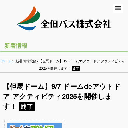
ホーム
初めての方
バスの乗り方・降り方
新着情報
乗合バス（路線バス・高速バス）
ホーム
新着情報投稿
【但馬ドーム】9/7 ドームdeアウトドア アクティビティ
一般路線バス
2025を開催します！
終了
高速バス
【但馬ドーム】9/7 ドームdeアウトド
コミュニティバス
ア アクティビティ2025を開催しま
す！
営業所のご案内
終了
貸切バス・ツアー