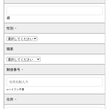
社長メッセージ
企業情報
歳
全但バスの取り組み
性別
＊
SDGsへの取り組み
職業
求人情報
グループ会社
郵便番号
＊
定住促進
※ハイフン不要
住所
＊