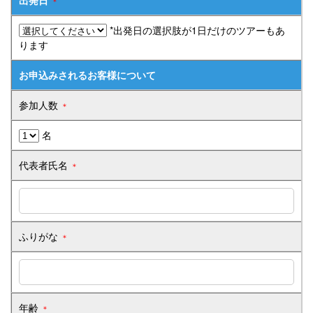
＊
らく旅
*出発日の選択肢が1日だけのツアーもあ
ります
貸切バス
お申込みされるお客様について
高速バスツアー
参加人数
＊
ゼンタンショップ
名
指定管理等
代表者氏名
＊
関連サービス事業
バス広告
ふりがな
＊
ビジネスイン・全但
企業情報
年齢
＊