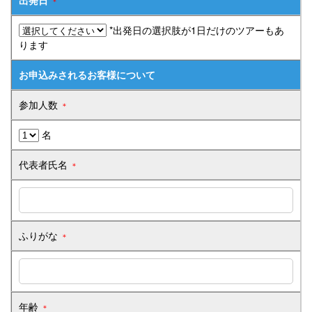
＊
らく旅
*出発日の選択肢が1日だけのツアーもあ
ります
貸切バス
お申込みされるお客様について
高速バスツアー
参加人数
＊
ゼンタンショップ
名
指定管理等
代表者氏名
＊
関連サービス事業
バス広告
ふりがな
＊
ビジネスイン・全但
企業情報
年齢
＊