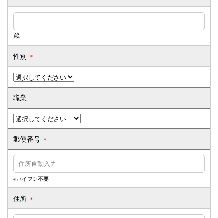
社長メッセージ
企業情報
歳
全但バスの取り組み
性別
＊
SDGsへの取り組み
職業
求人情報
グループ会社
郵便番号
＊
定住促進
※ハイフン不要
住所
＊