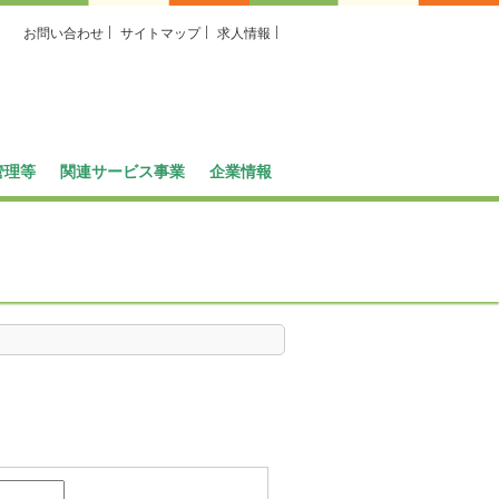
お問い合わせ
サイトマップ
求人情報
管理等
関連サービス事業
企業情報
バス広告
ビジネスイン・全但
社長メッセージ
企業情報
全但バスの取り組み
SDGsへの取り組み
求人情報
グループ会社
定住促進