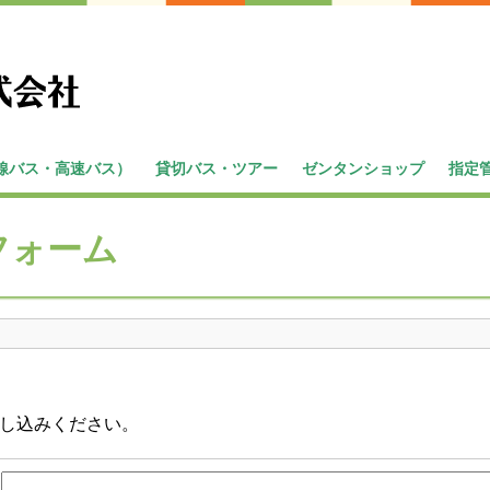
線バス・高速バス）
貸切バス・ツアー
ゼンタンショップ
指定
バス
内
らく旅
貸切バス
高速バスツアー
フォーム
し込みください。