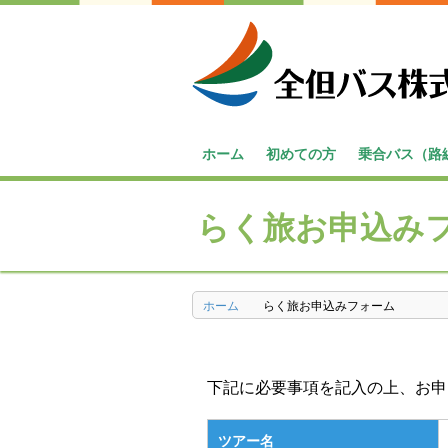
ホーム
初めての方
乗合バス（路
バスの乗り方・降り方
一般路線バス
高速バス
コミュニティ
営業所のご案
らく旅お申込み
ホーム
らく旅お申込みフォーム
下記に必要事項を記入の上、お申
ツアー名