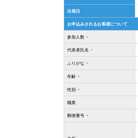
出発日
＊
お申込みされるお客様について
参加人数
＊
代表者氏名
＊
ふりがな
＊
年齢
＊
性別
＊
職業
郵便番号
＊