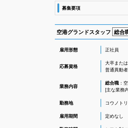
募集要項
空港グランドスタッフ
総合
雇用形態
正社員
大卒または
応募資格
普通異動者
総合職
：空
業務内容
[主な業務
勤務地
コウノト
雇用期間
定めなし