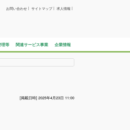
お問い合わせ
サイトマップ
求人情報
管理等
関連サービス事業
企業情報
バス広告
ビジネスイン・全但
社長メッセージ
企業情報
全但バスの取り組み
SDGsへの取り組み
求人情報
グループ会社
定住促進
[掲載日時] 2025年4月23日 11:00