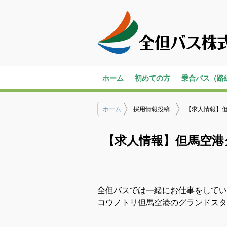
ホーム
初めての方
乗合バス（路
バスの乗り方・降り方
一般路線バス
高速バス
コミュニティ
営業所のご案
ホーム
採用情報投稿
【求人情報】但
【求人情報】但馬空港
全但バスでは一緒にお仕事をしてい
コウノトリ但馬空港のグランドスタ