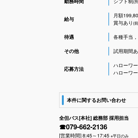
勤務時間
シフト制
(
月額199,8
給与
賞与あり
(
待遇
各種手当，
その他
試用期間あ
ハローワー
応募方法
ハローワーク
本件に関するお問い合わせ
全但バス[本社] 総務部 採用担当
☎079-662-2136
[営業時間] 8:45～17:45
※平日のみ