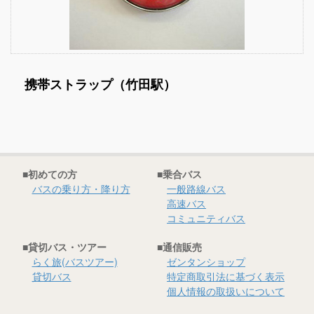
貸切バス・ツアー
らく旅
携帯ストラップ（竹田駅）
貸切バス
高速バスツアー
ゼンタンショップ
■初めての方
■乗合バス
バスの乗り方・降り方
一般路線バス
指定管理等
高速バス
コミュニティバス
関連サービス事業
■貸切バス・ツアー
■通信販売
バス広告
らく旅(バスツアー)
ゼンタンショップ
貸切バス
特定商取引法に基づく表示
個人情報の取扱いについて
ビジネスイン・全但