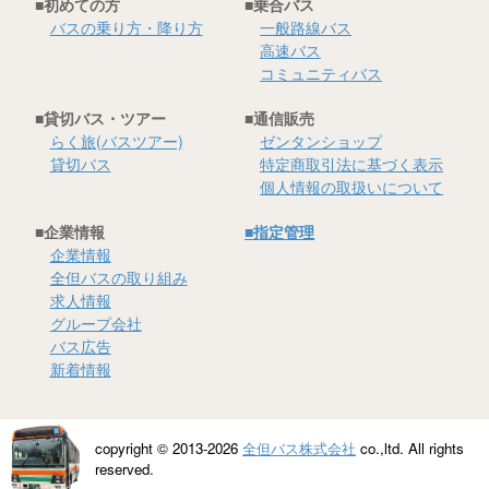
■初めての方
■乗合バス
バスの乗り方・降り方
一般路線バス
貸切バス・ツアー
高速バス
コミュニティバス
らく旅
■貸切バス・ツアー
■通信販売
貸切バス
らく旅(バスツアー)
ゼンタンショップ
貸切バス
特定商取引法に基づく表示
個人情報の取扱いについて
高速バスツアー
■企業情報
■指定管理
ゼンタンショップ
企業情報
全但バスの取り組み
指定管理等
求人情報
グループ会社
バス広告
関連サービス事業
新着情報
バス広告
copyright © 2013-2026
全但バス株式会社
co.,ltd. All rights
ビジネスイン・全但
reserved.