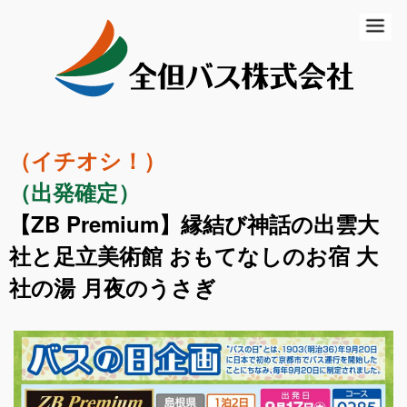
ホーム
初めての方
バスの乗り方・降り方
（イチオシ！）
乗合バス（路線バス・高速バス）
（出発確定）
一般路線バス
【ZB Premium】縁結び神話の出雲大
高速バス
社と足立美術館 おもてなしのお宿 大
社の湯 月夜のうさぎ
コミュニティバス
営業所のご案内
貸切バス・ツアー