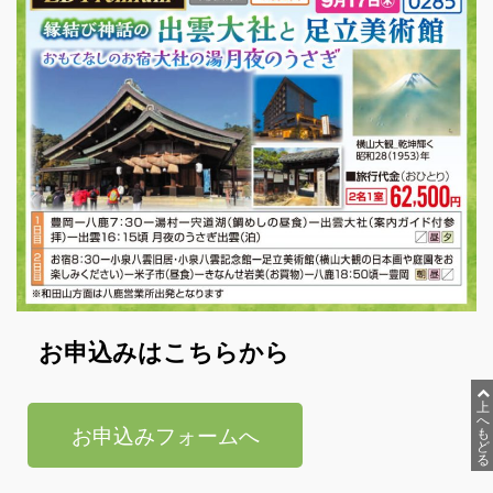
らく旅
貸切バス
高速バスツアー
ゼンタンショップ
指定管理等
関連サービス事業
バス広告
お申込みはこちらから
ビジネスイン・全但
上
へ
お申込みフォームへ
も
ど
企業情報
る