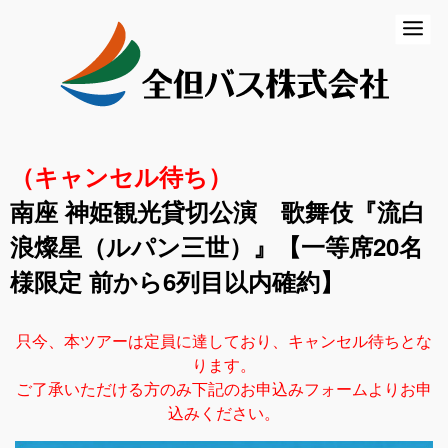
ホーム
初めての方
バスの乗り方・降り方
（キャンセル待ち）
乗合バス（路線バス・高速バス）
南座 神姫観光貸切公演 歌舞伎『流白
一般路線バス
浪燦星（ルパン三世）』【一等席20名
高速バス
様限定 前から6列目以内確約】
コミュニティバス
只今、本ツアーは定員に達しており、キャンセル待ちとな
ります。
営業所のご案内
ご了承いただける方のみ下記のお申込みフォームよりお申
込みください。
貸切バス・ツアー