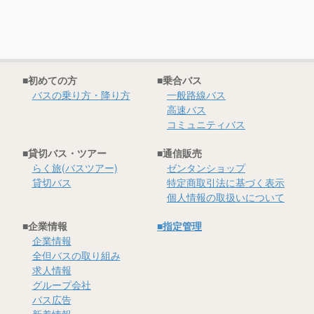
社長メッセージ
企業情報
全但バスの取り組み
■初めての方
■乗合バス
バスの乗り方・降り方
一般路線バス
SDGsへの取り組み
高速バス
コミュニティバス
求人情報
■貸切バス・ツアー
■通信販売
らく旅(バスツアー)
ゼンタンショップ
グループ会社
貸切バス
特定商取引法に基づく表示
個人情報の取扱いについて
定住促進
■企業情報
■指定管理
企業情報
全但バスの取り組み
求人情報
グループ会社
バス広告