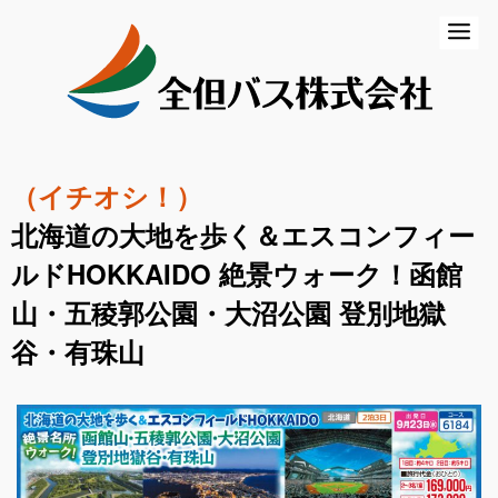
ホーム
初めての方
バスの乗り方・降り方
（イチオシ！）
乗合バス（路線バス・高速バス）
北海道の大地を歩く＆エスコンフィー
一般路線バス
ルドHOKKAIDO 絶景ウォーク！函館
高速バス
山・五稜郭公園・大沼公園 登別地獄
谷・有珠山
コミュニティバス
営業所のご案内
貸切バス・ツアー