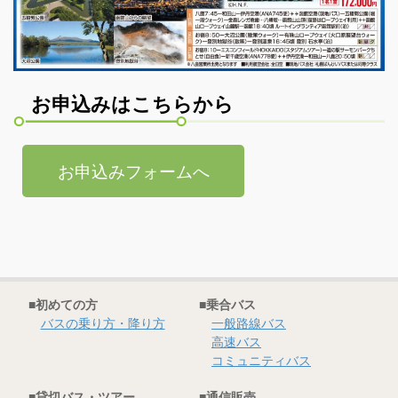
らく旅
貸切バス
お申込みはこちらから
高速バスツアー
ゼンタンショップ
お申込みフォームへ
指定管理等
関連サービス事業
バス広告
■初めての方
■乗合バス
ビジネスイン・全但
バスの乗り方・降り方
一般路線バス
高速バス
コミュニティバス
企業情報
■貸切バス・ツアー
■通信販売